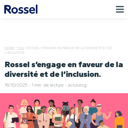
HOME
/
ESG
/
ROSSEL S’ENGAGE EN FAVEUR DE LA DIVERSITÉ ET DE
L’INCLUSION.
Rossel s’engage en faveur de la
diversité et de l’inclusion.
16/10/2025
-
1 min. de lecture
-
actus
esg