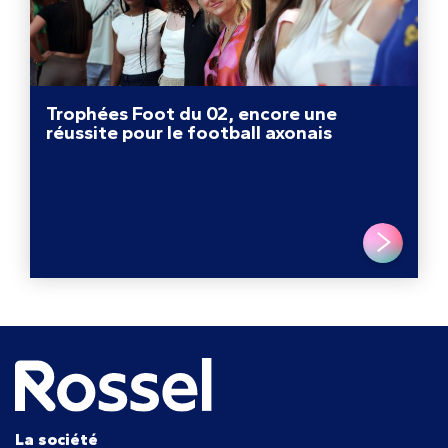
Trophées Foot du 02, encore une
réussite pour le football axonais
LIRE PLUS
Navigation
de
l’article
La société