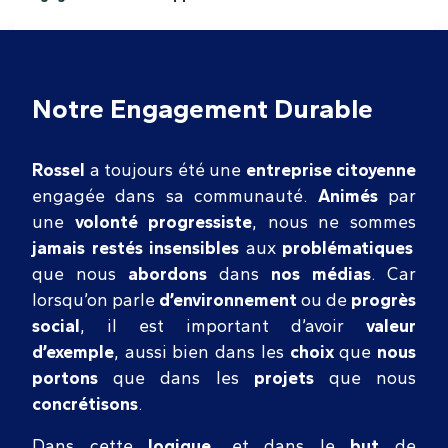
Notre Engagement Durable
Rossel
a toujours été une
entreprise citoyenne
engagée dans sa communauté.
Animés
par
une
volonté progressiste
, nous ne sommes
jamais restés insensibles
aux
problématiques
que nous
abordons
dans
nos médias
. Car
lorsqu’on parle
d’environnement
ou de
progrès
social
, il est important d’avoir
valeur
d’exemple
, aussi bien dans les
choix
que
nous
portons
que dans les
projets
que nous
concrétisons
.
Dans cette
logique
, et dans le
but
de