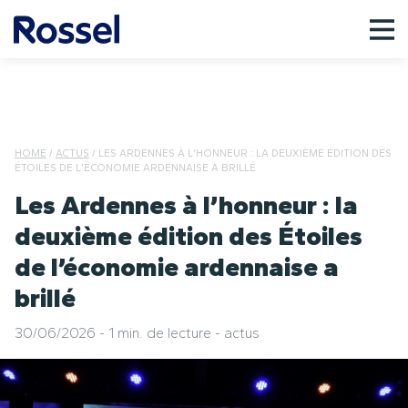
HOME
/
ACTUS
/
LES ARDENNES À L’HONNEUR : LA DEUXIÈME ÉDITION DES
ÉTOILES DE L’ÉCONOMIE ARDENNAISE A BRILLÉ
Les Ardennes à l’honneur : la
deuxième édition des Étoiles
de l’économie ardennaise a
brillé
30/06/2026
-
1 min. de lecture
-
actus