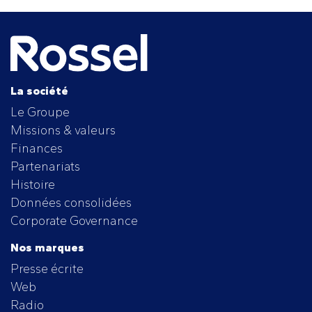
Navigation
de
l’article
La société
Le Groupe
Missions & valeurs
Finances
Partenariats
Histoire
Données consolidées
Corporate Governance
Nos marques
Presse écrite
Web
Radio