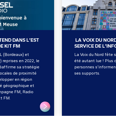
TEND DANS L’EST
LA VOIX DU NORD
E KIT FM
SERVICE DE L’IN
L (Bordeaux) et
La Voix du Nord fête s
 reprises en 2022, le
été autant lue ! Plus d
éaffirme sa stratégie
personnes s’informent
locales de proximité
ses supports.
elopper en région
té géographique et
mpagne FM, Radio
ct FM.
LIRE PLUS