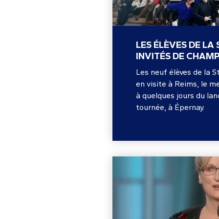
LES ÉLÈVES DE LA
INVITÉS DE CHAM
Les neuf élèves de la 
en visite à Reims, le me
à quelques jours du la
tournée, à Épernay.