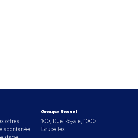
Groupe Rossel
s offres
100, Rue Royale, 1000
e spontanée
Bruxelles
e stage