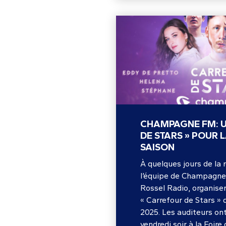
CHAMPAGNE FM: U
DE STARS » POUR 
SAISON
À quelques jours de la 
l’équipe de Champagne
Rossel Radio, organiser
« Carrefour de Stars » 
2025. Les auditeurs on
vendredi soir à la Foire