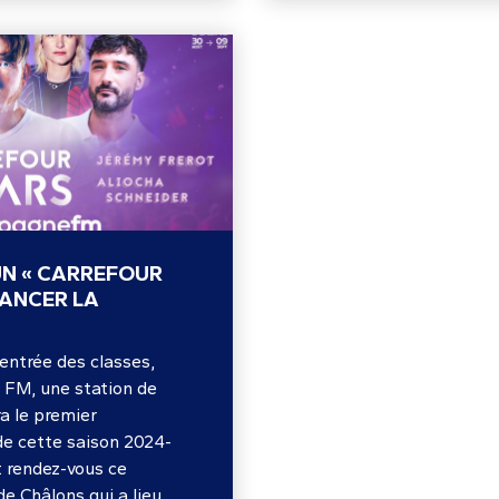
N « CARREFOUR
LANCER LA
rentrée des classes,
 FM, une station de
a le premier
de cette saison 2024-
t rendez-vous ce
 de Châlons qui a lieu