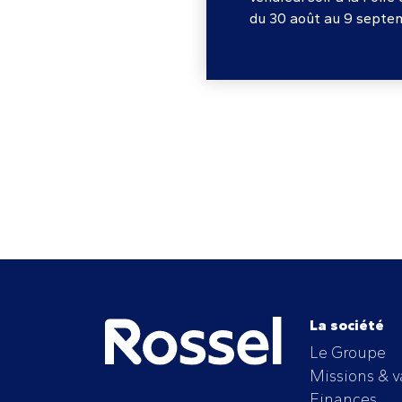
du 30 août au 9 septe
La société
Le Groupe
Missions & v
Finances