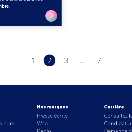
mbre.
LIRE PLUS
1
2
3
…
7
Nos marques
Carrière
Presse écrite
Consultez le
aleurs
Web
Candidatur
Radio
Demande d