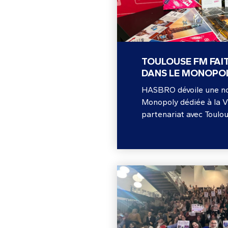
TOULOUSE FM FAI
DANS LE MONOPOL
HASBRO dévoile une nou
Monopoly dédiée à la Vi
partenariat avec Toulo