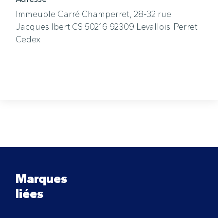
Immeuble Carré Champerret, 28-32 rue
Jacques Ibert CS 50216 92309 Levallois-Perret
Cedex
Marques
liées